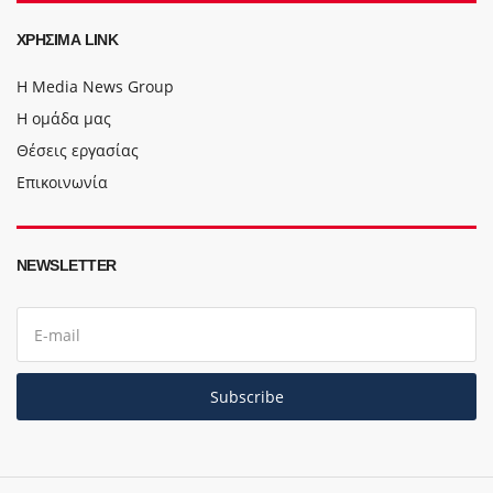
ΧΡΉΣΙΜΑ LINK
Η Media News Group
Η ομάδα μας
Θέσεις εργασίας
Επικοινωνία
NEWSLETTER
E
m
a
i
l
Subscribe
a
d
d
r
e
s