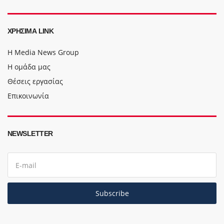
ΧΡΉΣΙΜΑ LINK
Η Media News Group
Η ομάδα μας
Θέσεις εργασίας
Επικοινωνία
NEWSLETTER
E
m
a
i
l
Subscribe
a
d
d
r