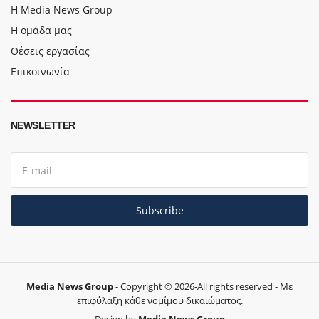
Η Media News Group
Η ομάδα μας
Θέσεις εργασίας
Επικοινωνία
NEWSLETTER
E
m
a
i
l
Subscribe
a
d
d
r
e
s
s
Media News Group
- Copyright © 2026-All rights reserved - Με
:
επιφύλαξη κάθε νομίμου δικαιώματος.