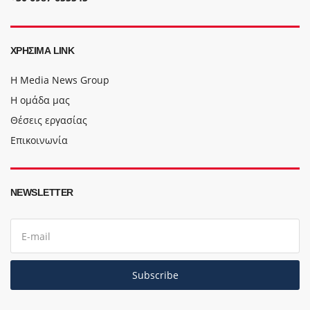
ΧΡΉΣΙΜΑ LINK
Η Media News Group
Η ομάδα μας
Θέσεις εργασίας
Επικοινωνία
NEWSLETTER
E
m
a
i
l
Subscribe
a
d
d