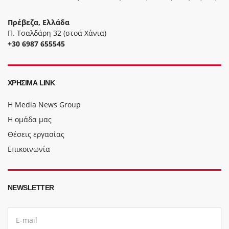
Πρέβεζα, Ελλάδα
Π. Τσαλδάρη 32 (στοά Χάνια)
+30 6987 655545
ΧΡΉΣΙΜΑ LINK
Η Media News Group
Η ομάδα μας
Θέσεις εργασίας
Επικοινωνία
NEWSLETTER
E
m
a