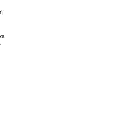
ή”
αι
ν