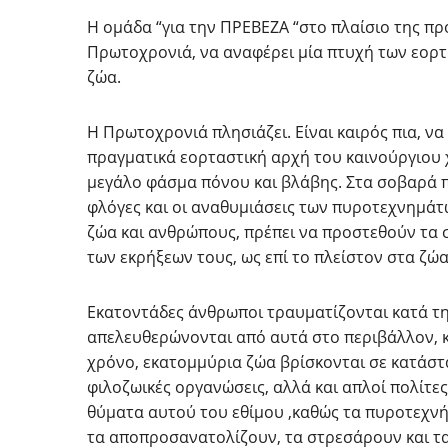
Η ομάδα “για την ΠΡΕΒΕΖΑ “στο πλαίσιο της πρ
Πρωτοχρονιά, να αναφέρει μία πτυχή των εορτ
ζώα.
Η Πρωτοχρονιά πλησιάζει. Είναι καιρός πια, 
πραγματικά εορταστική αρχή του καινούργιου χ
μεγάλο φάσμα πόνου και βλάβης. Στα σοβαρά 
φλόγες και οι αναθυμιάσεις των πυροτεχνημάτ
ζώα και ανθρώπους, πρέπει να προστεθούν τα
των εκρήξεων τους, ως επί το πλείστον στα ζώα
Εκατοντάδες άνθρωποι τραυματίζονται κατά την
απελευθερώνονται από αυτά στo περιβάλλον, κ
χρόνο, εκατομμύρια ζώα βρίσκονται σε κατάστα
φιλοζωικές οργανώσεις, αλλά και απλοί πολίτες
θύματα αυτού του εθίμου ,καθώς τα πυροτεχνή
τα αποπροσανατολίζουν, τα στρεσάρουν και τα 